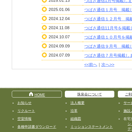
2025.01.13
つばさ通信1月号掲載し
2025.01.06
つばさ通信１月号 掲載
2024.12.04
つばさ通信１２月号 掲
2024.11.08
つばさ通信11月号を掲載
2024.10.07
つばさ通信１０月号を掲
2024.09.09
つばさ通信９月号 掲載
2024.07.09
つばさ通信７月号掲載し
<<前へ
｜
次へ>>
珠泉会について
ご利
HOME
お知らせ
法人概要
サー
リクルート
沿革
施設
空室情報
組織図
在宅
シ
各種申請書ダウンロード
ミッションステートメント
デ