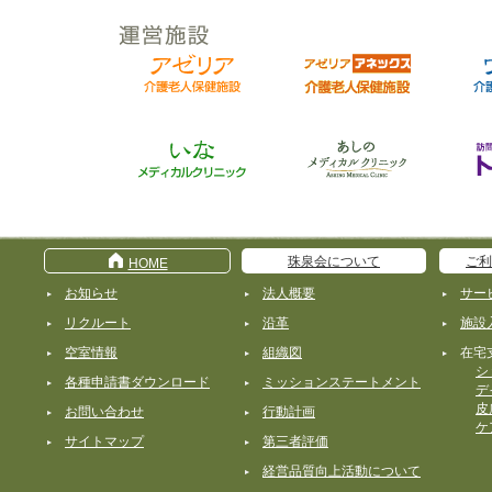
珠泉会について
ご利
HOME
お知らせ
法人概要
サー
リクルート
沿革
施設
空室情報
組織図
在宅
シ
各種申請書ダウンロード
ミッションステートメント
デ
皮
お問い合わせ
行動計画
ケ
サイトマップ
第三者評価
経営品質向上活動について