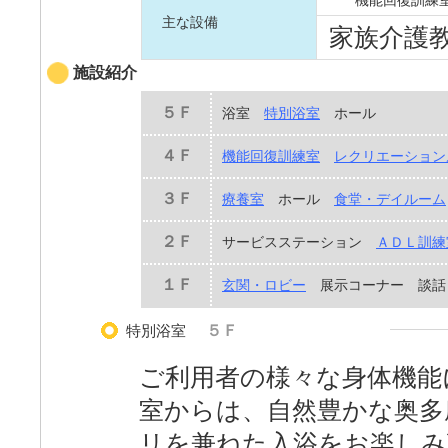
機能回復訓練
主な設備
家族介護
施設紹介
５Ｆ
浴室
特別浴室
ホール
４Ｆ
機能回復訓練室
レクリエーション
３Ｆ
療養室
ホール
食堂・デイルーム
２Ｆ
サービスステーション
ＡＤＬ訓練
１Ｆ
玄関・ロビー
展示コーナー 談話
特別浴室
５Ｆ
ご利用者の様々な身体機能
室からは、自然豊かな奥多
リを兼ねた入浴をお楽しみ